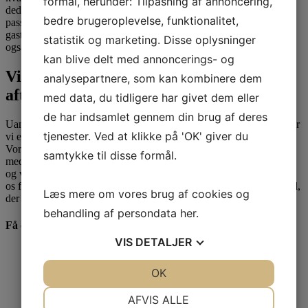
formål, herunder: Tilpasning af annoncering,
dedikerede team af kokke sammensætter hver ret med omhu og
bedre brugeroplevelse, funktionalitet,
passion for at sikre, at I og jeres gæster får en uforglemmelig
gastronomisk oplevelse. Med ES-Catering får I ikke blot mad, men
statistik og marketing. Disse oplysninger
også en ægte smagsoplevelse, der vækker glæde og begejstring.
kan blive delt med annoncerings- og
Vi tilbyder brunch, frokost eller
analysepartnere, som kan kombinere dem
aftenmenu
med data, du tidligere har givet dem eller
de har indsamlet gennem din brug af deres
Uanset hvilket tidspunkt på dagen I fejrer jeres barnedåb, så tilbyder
tjenester. Ved at klikke på 'OK' giver du
vi en skræddersyet menu, der passer til jeres behov og præferencer.
Vores hjemmelavede brunch, frokost og aftenmenuer er alle lavet
samtykke til disse formål.
med fokus på friske og bæredygtige råvarer, så I kan nyde en sund
og velsmagende fest uden at gå på kompromis med kvaliteten. Lad
os forkæle jer og jeres gæster med vores lækre og bæredygtige mad,
Læs mere om vores brug af cookies og
der vil efterlade jer med gode minder og en mæt mave.
behandling af persondata
her
.
Få et tilbud på catering
VIS
DETALJER
Navn
*
JA
NEJ
OK
JA
NEJ
Telefon
*
NØDVENDIGE
PRÆFERENCER
AFVIS ALLE